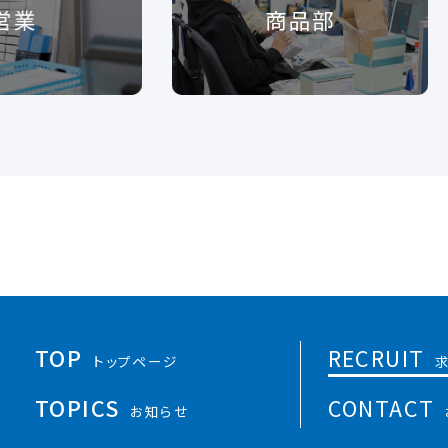
営業
商品部
TOP
RECRUIT
トップページ
TOPICS
CONTACT
お知らせ