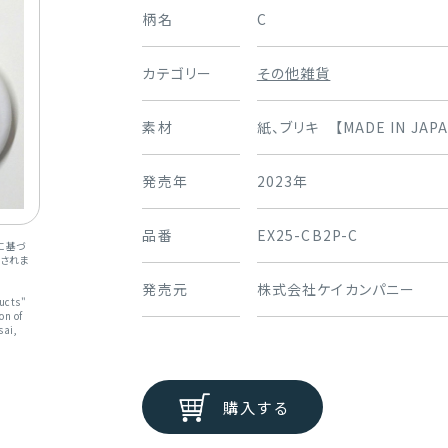
柄名
C
カテゴリー
その他雑貨
素材
紙、ブリキ 【MADE IN JAPA
発売年
2023年
品番
EX25-CB2P-C
に基づ
されま
発売元
株式会社ケイカンパニー
ducts"
on of
sai,
購入する