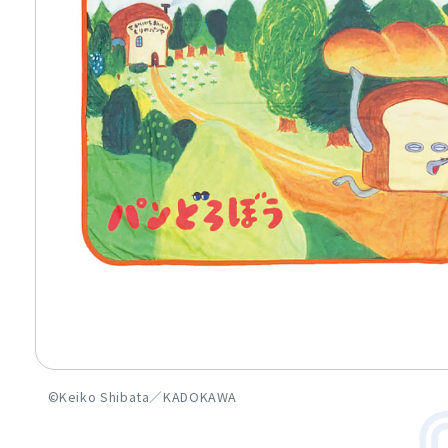
©Keiko Shibata／KADOKAWA