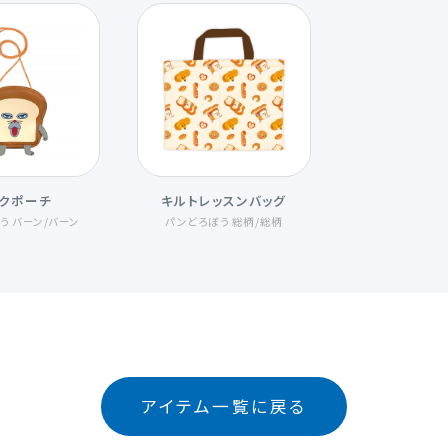
クポーチ
キルトレッスンバッグ
う バーン
/
バーン
パンどろぼう 総柄
/
総柄
アイテム一覧に戻る