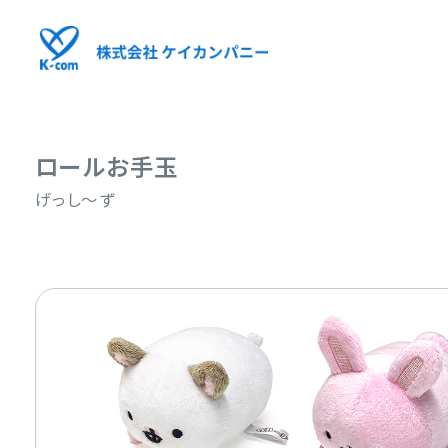
ロールお手玉
げっし〜ず