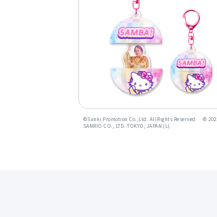
©︎Sanki Promotion Co.,Ltd. All Rights Reserved ©︎ 202
SANRIO CO., LTD. TOKYO, JAPAN (L)