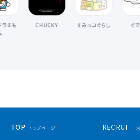
も
CHUCKY
すみっコぐらし
ぐでたま
TOP
RECRUIT
トップページ